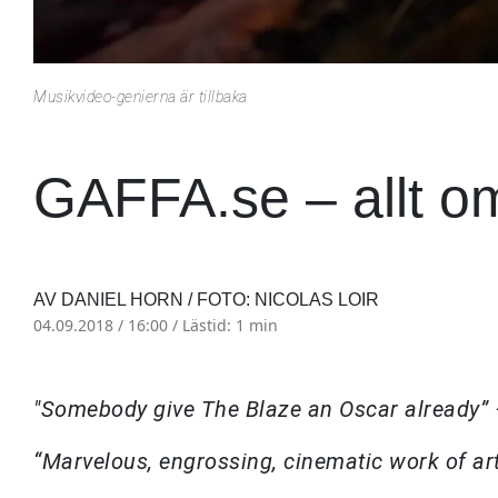
Musikvideo-genierna är tillbaka
GAFFA.se – allt o
AV DANIEL HORN / FOTO: NICOLAS LOIR
04.09.2018 / 16:00 /
Lästid: 1 min
"Somebody give The Blaze an Oscar already”
“Marvelous, engrossing, cinematic work of ar