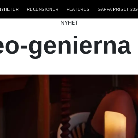
NYHETER
RECENSIONER
FEATURES
GAFFA PRISET 202
NYHET
o-genierna ä