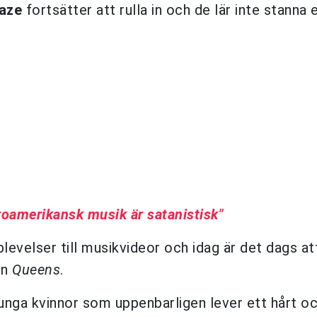
aze
fortsätter att rulla in och de lär inte stanna 
roamerikansk musik är satanistisk"
evelser till musikvideor och idag är det dags att
ln
Queens
.
 unga kvinnor som uppenbarligen lever ett hårt o