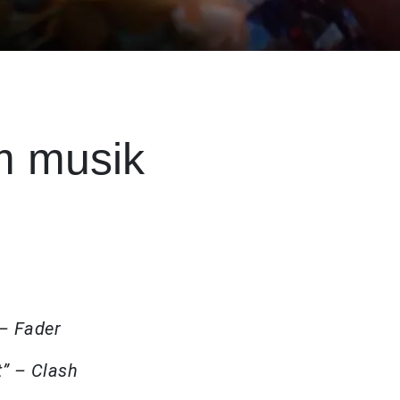
m musik
– Fader
t” – Clash