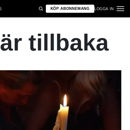
KÖP ABONNEMANG
6
LOGGA IN
r tillbaka