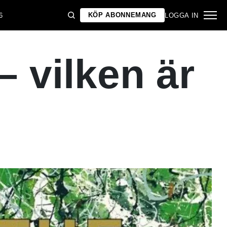
KÖP ABONNEMANG
6
LOGGA IN
 – vilken är