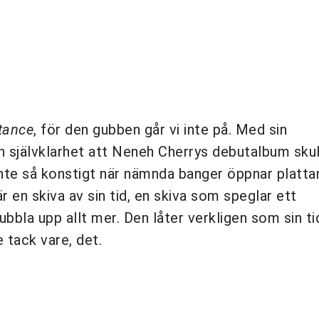
tance
, för den gubben går vi inte på. Med sin
 självklarhet att Neneh Cherrys debutalbum skull
r inte så konstigt när nämnda banger öppnar platt
r en skiva av sin tid, en skiva som speglar ett
bla upp allt mer. Den låter verkligen som sin t
 tack vare, det.