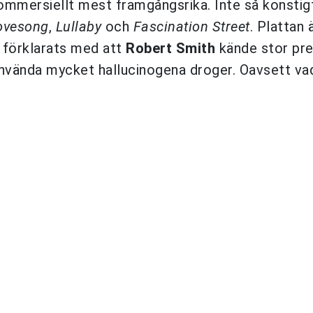
ommersiellt mest framgångsrika. Inte så konstig
ovesong
,
Lullaby
och
Fascination Street
. Plattan 
r förklarats med att
Robert Smith
kände stor pre
använda mycket hallucinogena droger. Oavsett va