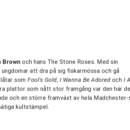
n Brown
och hans The Stone Roses. Med sin
on ungdomar att dra på sig fiskarmössa och gå
 låtar som
Fool's Gold
,
I Wanna Be Adored
och
I 
ndra plattor som nått stor framgång var den här d
ande och en större framväxt av hela Madchester
mätiga kultstämpel.