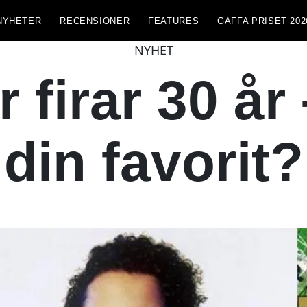
NYHETER
RECENSIONER
FEATURES
GAFFA PRISET 202
NYHET
 firar 30 år
din favorit?