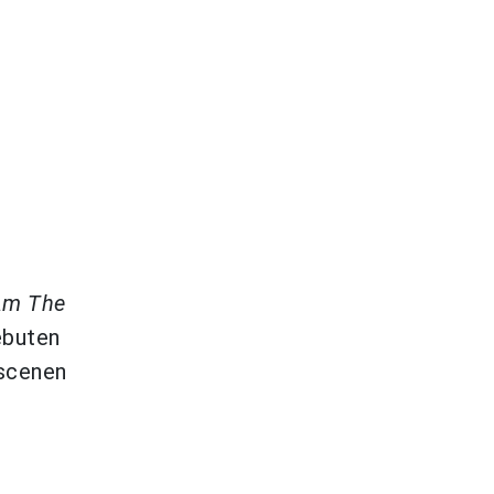
Am The
ebuten
-scenen