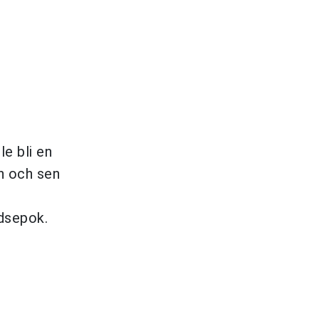
e bli en
an och sen
idsepok.