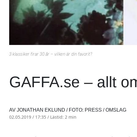
3 klassiker firar 30 år – vilken är din favorit?
GAFFA.se – allt o
AV JONATHAN EKLUND / FOTO: PRESS / OMSLAG
02.05.2019 / 17:35 /
Lästid: 2 min