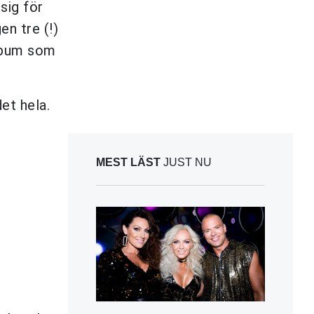
 sig för
en tre (!)
album som
et hela.
MEST LÄST
JUST NU