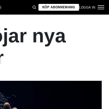
KÖP ABONNEMANG
6
LOGGA IN
jar nya
r