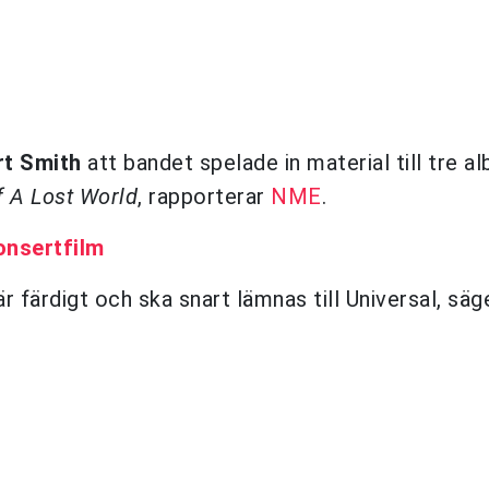
t Smith
att bandet spelade in material till tre a
 A Lost World
, rapporterar
NME
.
onsertfilm
 är färdigt och ska snart lämnas till Universal, säg