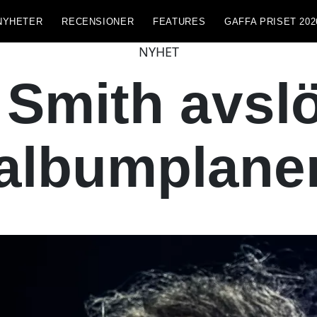
NYHETER
RECENSIONER
FEATURES
GAFFA PRISET 202
NYHET
 Smith avslö
albumplane