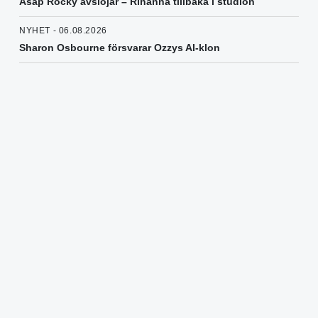
Asap Rocky avslöjar – Rihanna tillbaka i studion
NYHET - 06.08.2026
Sharon Osbourne försvarar Ozzys AI-klon