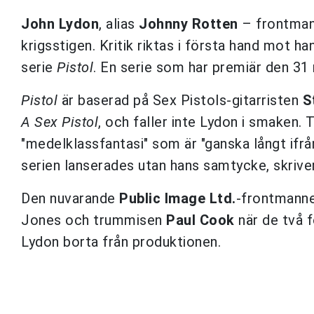
John Lydon
, alias
Johnny Rotten
– frontman
krigsstigen. Kritik riktas i första hand mo
serie
Pistol
. En serie som har premiär den 31
Pistol
är baserad på Sex Pistols-gitarristen
S
A Sex Pistol
, och faller inte Lydon i smaken.
"medelklassfantasi" som är "ganska långt ifrå
serien lanserades utan hans samtycke, skriv
Den nuvarande
Public Image Ltd.
-frontmanne
Jones och trummisen
Paul Cook
när de två 
Lydon borta från produktionen.