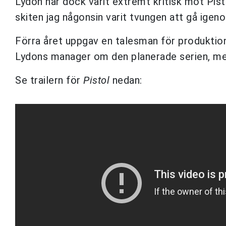
Lydon har dock varit extremt kritisk mot Pist
skiten jag någonsin varit tvungen att gå igeno
Förra året uppgav en talesman för produktio
Lydons manager om den planerade serien, men
Se trailern för
Pistol
nedan: