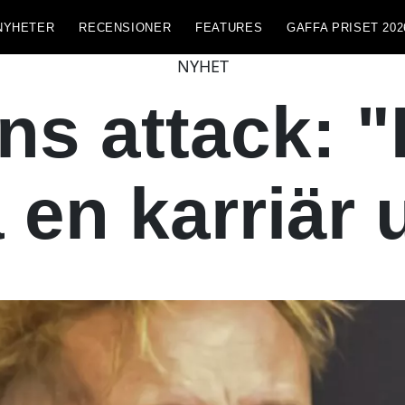
NYHETER
RECENSIONER
FEATURES
GAFFA PRISET 202
NYHET
s attack: "
 en karriär