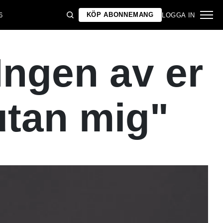
KÖP ABONNEMANG
6
LOGGA IN
Ingen av er
 utan mig"