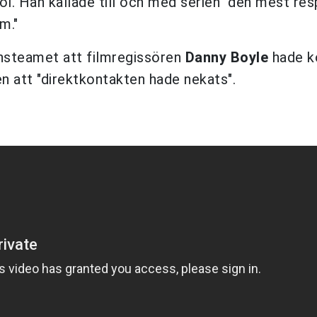
ol. Han kallade till och med serien "den mest re
m."
nsteamet att filmregissören
Danny Boyle
hade k
 att "direktkontakten hade nekats".