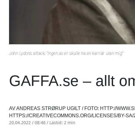
John Lydons attack: "Ingen av er skulle ha en karriär utan mig"
GAFFA.se – allt o
AV ANDREAS STRØRUP UGILT / FOTO: HTTP://WWW.
HTTPS://CREATIVECOMMONS.ORG/LICENSES/BY-SA/
20.04.2022 / 08:46 /
Lästid: 2 min