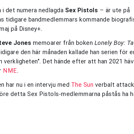
 i det numera nedlagda
Sex Pistols
– är ute på
t hans tidigare bandmedlemmars kommande biograf
 maj på Disney+.
teve Jones
memoarer från boken
Lonely Boy: T
 Tidigare den här månaden kallade han serien för e
n verkligheten". Det hände efter att han 2021 hä
er
NME
.
n har nu i en intervju med
The Sun
verbalt attack
före detta Sex Pistols-medlemmarna påstås ha hå