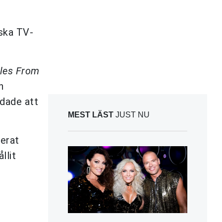
iska TV-
ales From
n
vdade att
MEST LÄST
JUST NU
erat
llit