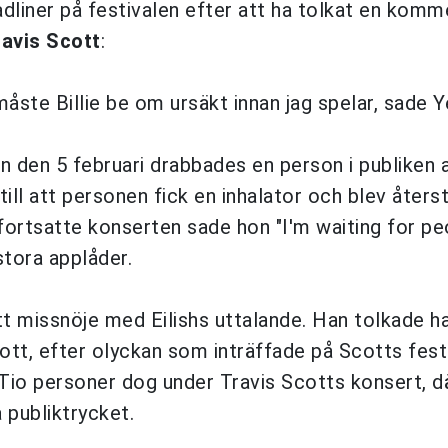
adliner på festivalen efter att ha tolkat en komm
avis Scott
:
åste Billie be om ursäkt innan jag spelar, sade Y
en den 5 februari drabbades en person i publiken 
ill att personen fick en inhalator och blev återst
 fortsatte konserten sade hon "I'm waiting for pe
stora applåder.
tt missnöje med Eilishs uttalande. Han tolkade h
tt, efter olyckan som inträffade på Scotts fest
Tio personer dog under Travis Scotts konsert, d
 publiktrycket.