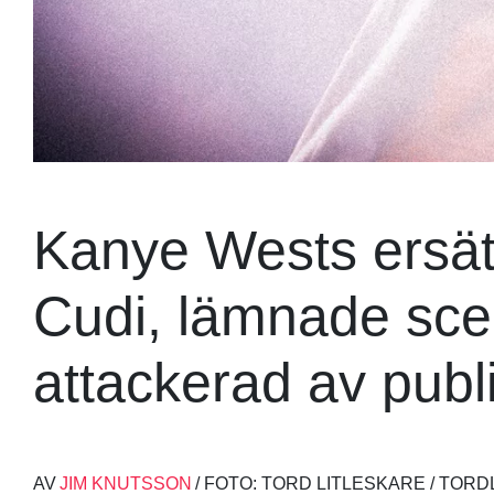
Kanye Wests ersätt
Cudi, lämnade sce
attackerad av publ
AV
JIM KNUTSSON
/ FOTO: TORD LITLESKARE / TO