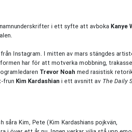
 namnunderskrifter i ett syfte att avboka
Kanye 
alen.
från Instagram. I mitten av mars stängdes artist
ttformen har för att motverka mobbning, trakasse
rogramledaren
Trevor Noah
med rasistisk retori
x-frun
Kim Kardashian
i ett avsnitt av
The Daily
ch såra Kim, Pete (Kim Kardashians pojkvän,
dra i över ett år nu. Ingen verkar vilja stå upp e