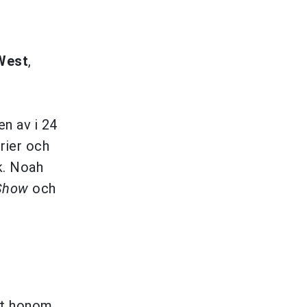
West
,
en av i 24
rier och
k. Noah
 Show
och
mot honom,