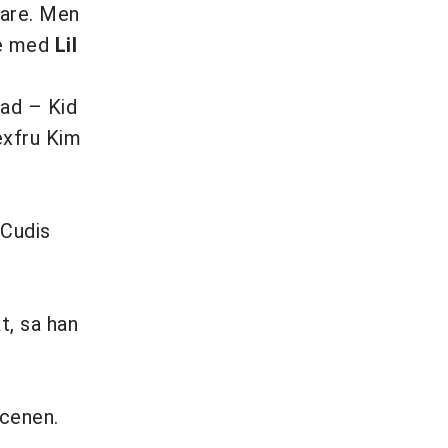
tare. Men
de med
Lil
rad – Kid
exfru Kim
 Cudis
t, sa han
scenen.