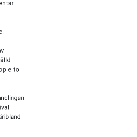
entar
e.
av
älld
ople to
andlingen
ival
äribland