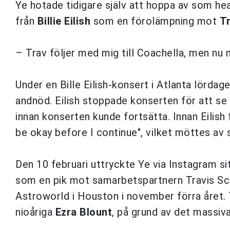
Ye hotade tidigare själv att hoppa av som he
från
Billie Eilish
som en förolämpning mot
Tr
– Trav följer med mig till Coachella, men nu m
Under en Bille Eilish-konsert i Atlanta lördag
andnöd. Eilish stoppade konserten för att se t
innan konserten kunde fortsätta. Innan Eilish
be okay before I continue", vilket möttes av 
Den 10 februari uttryckte
Ye via Instagram si
som en pik mot samarbetspartnern Travis Sco
Astroworld i Houston i november förra året. 
nioåriga
Ezra Blount
, på grund av det massiva