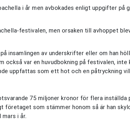
Coachella i år men avbokades enligt uppgifter på 
oachella-festivalen, men orsaken till avhoppet blev
på insamlingen av underskrifter eller om han höll
 som också var en huvudbokning på festivalen, int
nde uppfattas som ett hot och en påtryckning vil
svarande 75 miljoner kronor för flera inställda 
ligt företaget som stämmer honom så är han skyl
 mars i år.