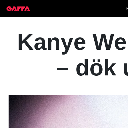
Kanye Wes
– dök 