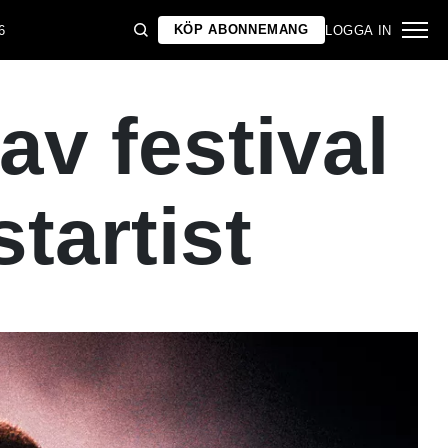
KÖP ABONNEMANG
6
LOGGA IN
v festival
tartist