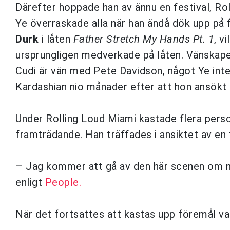
Därefter hoppade han av ännu en festival, Ro
Ye överraskade alla när han ändå dök upp på
Durk
i låten
Father Stretch My Hands Pt. 1
, v
ursprungligen medverkade på låten. Vänskapen
Cudi är vän med Pete Davidson, något Ye inte
Kardashian nio månader efter att hon ansökt
Under Rolling Loud Miami kastade flera perso
framträdande. Han träffades i ansiktet av en
– Jag kommer att gå av den här scenen om ni k
enligt
People.
När det fortsattes att kastas upp föremål v