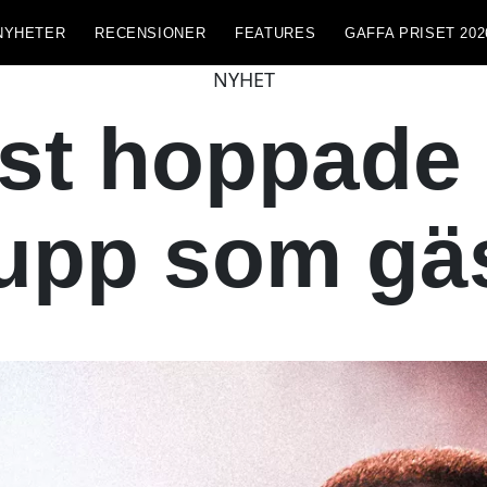
NYHETER
RECENSIONER
FEATURES
GAFFA PRISET 202
NYHET
t hoppade a
upp som gäs