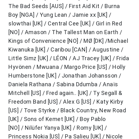
The Bad Seeds [AUS] / First Aid Kit / Burna
Boy [NGA] / Yung Lean / Jamie xx [UK] /
slowthai [UK] / Central Cee [UK] / Girl in Red
[NO] / Amason / The Tallest Man on Earth /
Kings of Convenience [NO] / MØ [DK] /Michael
Kiwanuka [UK] / Caribou [CAN] / Augustine /
Little Simz [UK] / LÉON / AJ Tracey [UK] / Frida
Hyvönen / Mwuana / Margo Price [US] / Holly
Humberstone [UK] / Jonathan Johansson /
Daniela Rathana / Sabina Ddumba / Anaïs
Mitchell [US] / Fred again.. [UK] / Ty Segall &
Freedom Band [US] / Alex G [US] / Katy Kirby
[US] / Tove Styrke / Black Country, New Road
[UK] / Sons of Kemet [UK] / Boy Pablo
[NO] / Nilüfer Yanya [UK] / Romy [UK] /
Princess Nokia [US] / Pa Salieu [UK] / Nicole