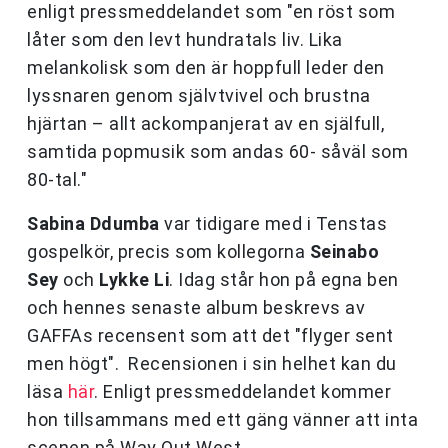
enligt pressmeddelandet som "en röst som
låter som den levt hundratals liv. Lika
melankolisk som den är hoppfull leder den
lyssnaren genom självtvivel och brustna
hjärtan – allt ackompanjerat av en själfull,
samtida popmusik som andas 60- såväl som
80-tal."
Sabina Ddumba
var tidigare med i Tenstas
gospelkör, precis som kollegorna
Seinabo
Sey
och
Lykke Li
. Idag står hon på egna ben
och hennes senaste album beskrevs av
GAFFAs recensent som att det "flyger sent
men högt". Recensionen i sin helhet kan du
läsa
här
. Enligt pressmeddelandet kommer
hon tillsammans med ett gäng vänner att inta
scenen på Way Out West.