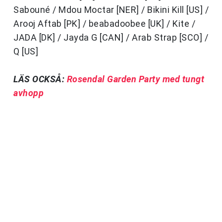
Sabouné / Mdou Moctar [NER] / Bikini Kill [US] /
Arooj Aftab [PK] / beabadoobee [UK] / Kite /
JADA [DK] / Jayda G [CAN] / Arab Strap [SCO] /
Q [US]
LÄS OCKSÅ:
Rosendal Garden Party med tungt
avhopp