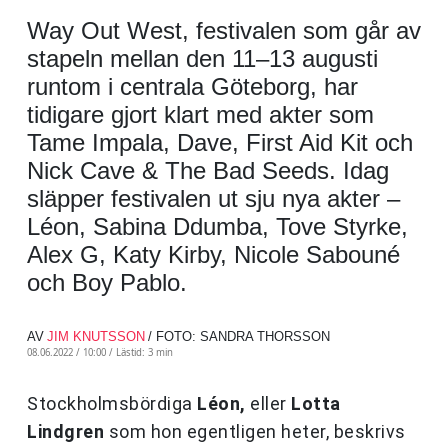
Way Out West, festivalen som går av
stapeln mellan den 11–13 augusti
runtom i centrala Göteborg, har
tidigare gjort klart med akter som
Tame Impala, Dave, First Aid Kit och
Nick Cave & The Bad Seeds. Idag
släpper festivalen ut sju nya akter –
Léon, Sabina Ddumba, Tove Styrke,
Alex G, Katy Kirby, Nicole Sabouné
och Boy Pablo.
AV
JIM KNUTSSON
/ FOTO: SANDRA THORSSON
08.06.2022 / 10:00 /
Lästid: 3 min
Stockholmsbördiga
Léon,
eller
Lotta
Lindgren
som hon egentligen heter, beskrivs