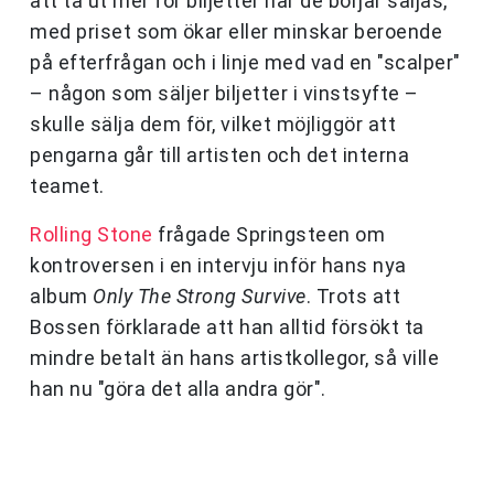
att ta ut mer för biljetter när de börjar säljas,
med priset som ökar eller minskar beroende
på efterfrågan och i linje med vad en "scalper"
– någon som säljer biljetter i vinstsyfte –
skulle sälja dem för, vilket möjliggör att
pengarna går till artisten och det interna
teamet.
Rolling Stone
frågade Springsteen om
kontroversen i en intervju inför hans nya
album
Only The Strong Survive
. Trots att
Bossen förklarade att han alltid försökt ta
mindre betalt än hans artistkollegor, så ville
han nu "göra det alla andra gör".