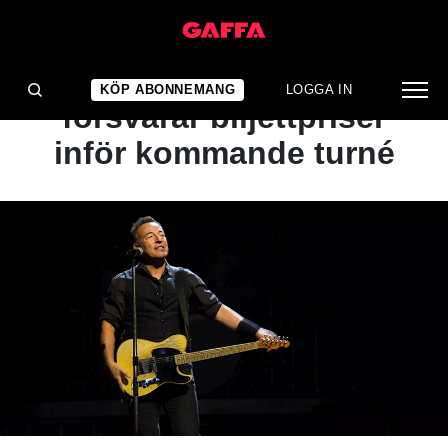
NYHET
Bruce Springsteen
KÖP ABONNEMANG
LOGGA IN
försvarar biljettpriser
inför kommande turné