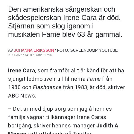
Den amerikanska sångerskan och
skådespelerskan Irene Cara är död.
Stjärnan som slog igenom i
musikalen Fame blev 63 år gammal.
AV
JOHANNA ERIKSSON
/ FOTO: SCREENDUMP YOUTUBE
26.11.2022 / 14:00 /
Lästid: 1 min
Irene Cara
, som framför allt är känd för att ha
sjungit ledmotiven till filmerna
Fame
från
1980 och
Flashdance
från 1983, är död, skriver
ABC News.
– Det är med djup sorg som jag å hennes
familjs vägnar tillkännager Irene Caras
bortgång, skriver hennes manager
Judith A
Moose
i ett uttalande på Twitter.