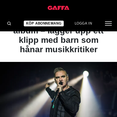
NYHET
Morrissey inför nytt
KÖP ABONNEMANG
LOGGA IN
album – lägger upp ett
klipp med barn som
hånar musikkritiker