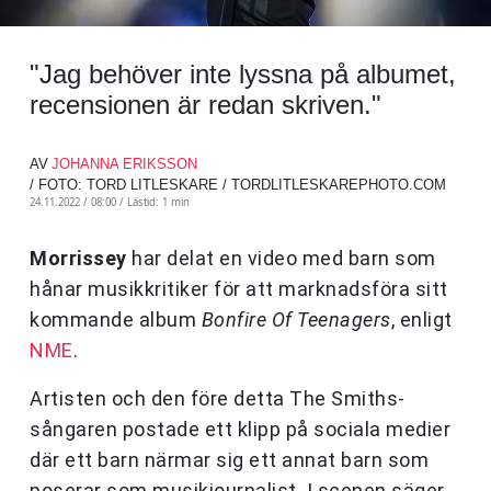
"Jag behöver inte lyssna på albumet,
recensionen är redan skriven."
AV
JOHANNA ERIKSSON
/ FOTO: TORD LITLESKARE / TORDLITLESKAREPHOTO.COM
24.11.2022 / 08:00 /
Lästid: 1 min
Morrissey
har delat en video med barn som
hånar musikkritiker för att marknadsföra sitt
kommande album
Bonfire Of Teenagers
, enligt
NME
.
Artisten och den före detta The Smiths-
sångaren postade ett klipp på sociala medier
där ett barn närmar sig ett annat barn som
poserar som musikjournalist. I scenen säger