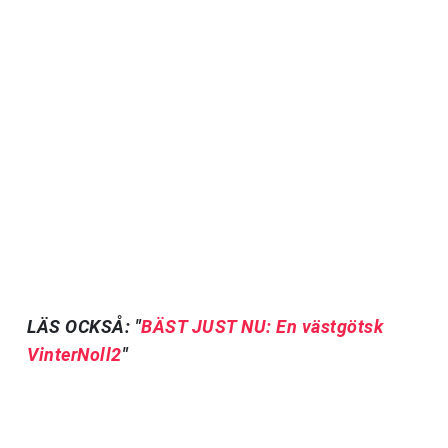
LÄS OCKSÅ: "
BÄST JUST NU: En västgötsk
VinterNoll2
"