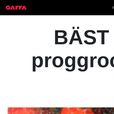
BÄST 
proggro