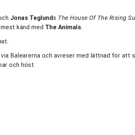
och
Jonas Teglund
s
The House Of The Rising S
ev mest känd med
The Animals
.
nat.
via Balearerna och avreser med lättnad för att s
ar och höst.