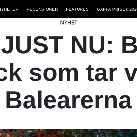
NYHETER
RECENSIONER
FEATURES
GAFFA PRISET 202
NYHET
JUST NU: B
ck som tar v
Balearerna