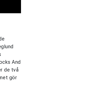
nde
eglund
s
Rocks And
r de två
met gör