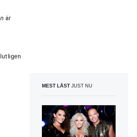
un
är
lutligen
MEST LÄST
JUST NU