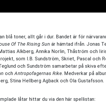
n blå toner, allt går i dur. Bandet är för närvara
ouse Of The Rising Sun
är hämtad ifrån. Jonas T
Mattias Alkberg, Annika Norlin, Thåström och Iiri
rojekt, som I.B. Sundström, Skriet, Pascal och 
 Teglund och Sundström samarbetar på skiva efte
an
och
Antropofagernas Rike
.
Medverkar på albu
Berg, Stina Hellberg Agback och Ola Gustafsson.
lade låtar hittar du via den här spellistan: