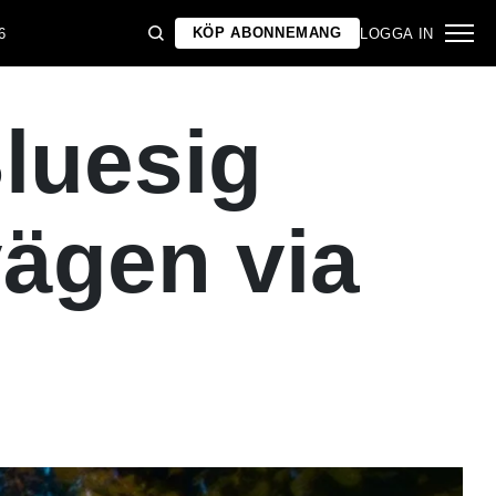
KÖP ABONNEMANG
6
LOGGA IN
luesig
ägen via