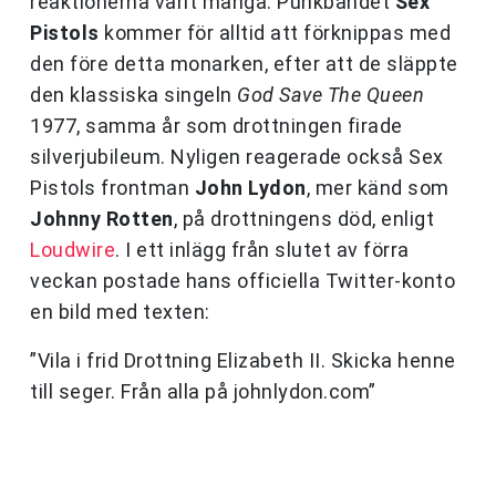
reaktionerna varit många. Punkbandet
Sex
Pistols
kommer för alltid att förknippas med
den före detta monarken, efter att de släppte
den klassiska singeln
God Save The Queen
1977, samma år som drottningen firade
silverjubileum. Nyligen reagerade också Sex
Pistols frontman
John Lydon
, mer känd som
Johnny Rotten
, på drottningens död, enligt
Loudwire
. I ett inlägg från slutet av förra
veckan postade hans officiella Twitter-konto
en bild med texten:
”Vila i frid Drottning Elizabeth II. Skicka henne
till seger. Från alla på johnlydon.com”