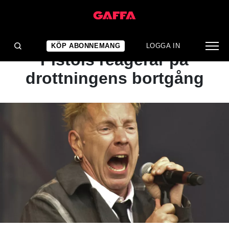
NYHET
Medlemmar ur Sex
KÖP ABONNEMANG
LOGGA IN
Pistols reagerar på
drottningens bortgång