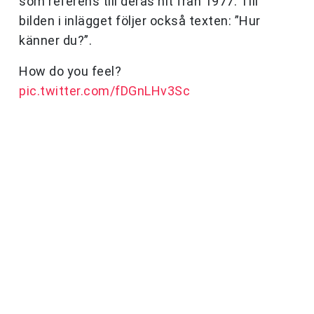
som referens till deras hit från 1977. Till
bilden i inlägget följer också texten: ”Hur
känner du?”.
How do you feel?
pic.twitter.com/fDGnLHv3Sc