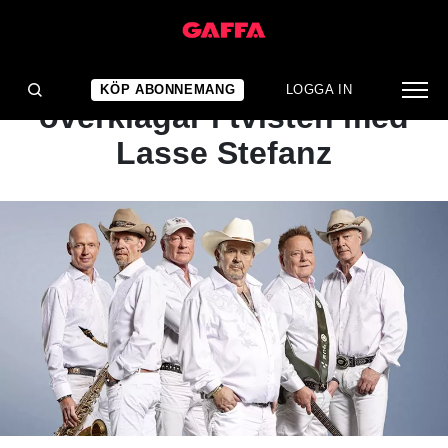
NYHET
Lasse Sigfridsson
KÖP ABONNEMANG
LOGGA IN
överklagar i tvisten med
Lasse Stefanz