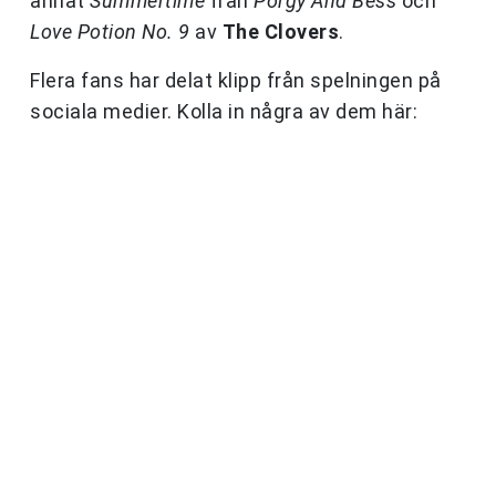
annat
Summertime
från
Porgy And Bess
och
Love Potion No. 9
av
The Clovers
.
Flera fans har delat klipp från spelningen på
sociala medier. Kolla in några av dem här: