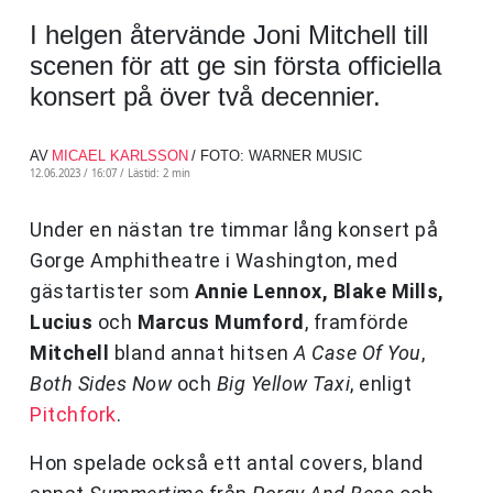
I helgen återvände Joni Mitchell till
scenen för att ge sin första officiella
konsert på över två decennier.
AV
MICAEL KARLSSON
/ FOTO: WARNER MUSIC
12.06.2023 / 16:07 /
Lästid: 2 min
Under en nästan tre timmar lång konsert på
Gorge Amphitheatre i Washington, med
gästartister som
Annie Lennox, Blake Mills,
Lucius
och
Marcus Mumford
, framförde
Mitchell
bland annat hitsen
A Case Of You
,
Both Sides Now
och
Big Yellow Taxi
, enligt
Pitchfork
.
Hon spelade också ett antal covers, bland