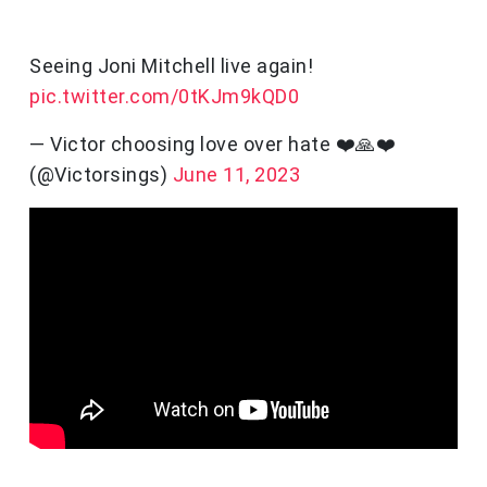
Seeing Joni Mitchell live again!
pic.twitter.com/0tKJm9kQD0
— Victor choosing love over hate ❤️🙏❤️
(@Victorsings)
June 11, 2023