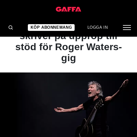
NYHET
Flera stora artister
KÖP ABONNEMANG
LOGGA IN
skriver på upprop till
stöd för Roger Waters-
gig