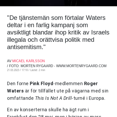
"De tjänstemän som förtalar Waters
deltar i en farlig kampanj som
avsiktligt blandar ihop kritik av Israels
illegala och orättvisa politik med
antisemitism."
AV
MICAEL KARLSSON
/ FOTO: MORTEN RYGAARD - WWW.MORTENRYGAARD.COM
21.03.2023 / 17:10 /
Lästid: 2 min
Den forne
Pink Floyd
-medlemmen
Roger
Waters
är för tillfället ute på vägarna med sin
omfattande
This Is Not A Drill
-turné i Europa.
En av konserterna skulle ha ägt rum i
Frankfurt den 28 maj, men i början av mars