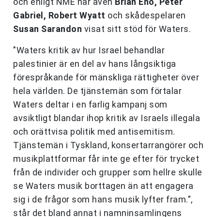
och enligt NME har även
Brian Eno, Peter
Gabriel, Robert Wyatt
och skådespelaren
Susan Sarandon
visat sitt stöd för Waters.
"Waters kritik av hur Israel behandlar
palestinier är en del av hans långsiktiga
förespråkande för mänskliga rättigheter över
hela världen. De tjänstemän som förtalar
Waters deltar i en farlig kampanj som
avsiktligt blandar ihop kritik av Israels illegala
och orättvisa politik med antisemitism.
Tjänstemän i Tyskland, konsertarrangörer och
musikplattformar får inte ge efter för trycket
från de individer och grupper som hellre skulle
se Waters musik borttagen än att engagera
sig i de frågor som hans musik lyfter fram.”,
står det bland annat i namninsamlingens