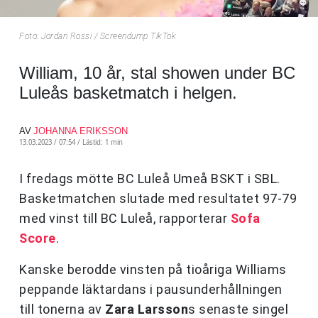
Foto: Jordan Rossi / Screendump TikTok
William, 10 år, stal showen under BC
Luleås basketmatch i helgen.
AV
JOHANNA ERIKSSON
13.03.2023 / 07:54 /
Lästid: 1 min
I fredags mötte BC Luleå Umeå BSKT i SBL.
Basketmatchen slutade med resultatet 97-79
med vinst till BC Luleå, rapporterar
Sofa
Score
.
Kanske berodde vinsten på tioåriga Williams
peppande läktardans i pausunderhållningen
till tonerna av
Zara Larsson
s senaste singel