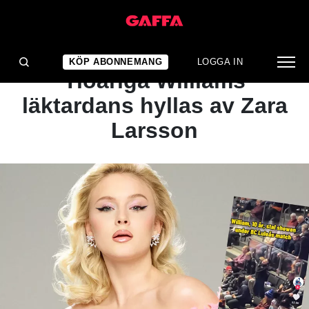
NYHET
YOU CAN'T TAME HER:
KÖP ABONNEMANG
LOGGA IN
Tioåriga Williams
läktardans hyllas av Zara
Larsson