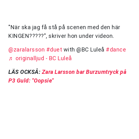
"När ska jag få stå på scenen med den här
KINGEN?????", skriver hon under videon.
@zaralarsson
#duet
with @BC Luleå
#dance
♬ originalljud - BC Luleå
LÄS OCKSÅ:
Zara Larsson bar Burzumtryck på
P3 Guld: "Oopsie"