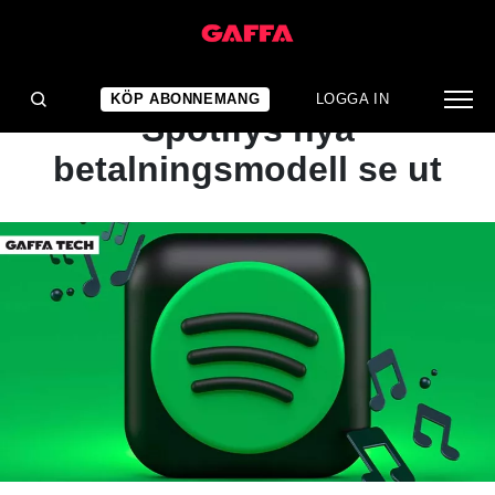
NYHET
Uppgifter: Så kommer
KÖP ABONNEMANG
LOGGA IN
Spotifys nya
betalningsmodell se ut