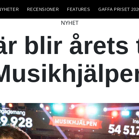
NYHETER
RECENSIONER
FEATURES
GAFFA PRISET 202
NYHET
r blir årets
Musikhjälpe