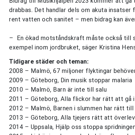
Bidrag till Musikhjälpen 2023 kommer att gå t
drabbas. Det handlar dels om akuta insatser f
rent vatten och sanitet – men bidrag kan även 
– En ökad motståndskraft måste också till så
exempel inom jordbruket, säger Kristina Hen
Tidigare städer och teman:
2008 – Malmö, 67 miljoner flyktingar behöver
2009 – Göteborg, Din musik stoppar malaria
2010 – Malmö, Barn är inte till salu
2011 – Göteborg, Alla flickor har rätt att gå 
2012 – Malmö, Barnen i slummen har rätt till
2013 – Göteborg, Alla tjejers rätt att överlev
2014 – Uppsala, Hjälp oss stoppa spridningen