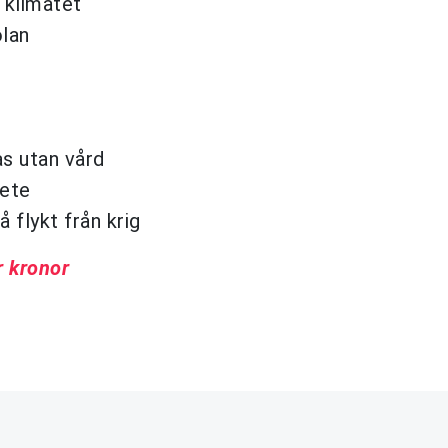
 klimatet
olan
s utan vård
bete
flykt från krig
r kronor