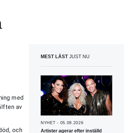
å
MEST LÄST
JUST NU
kning med
älften av
NYHET - 05.08.2026
död, och
Artister agerar efter inställd