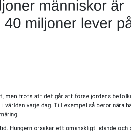
iljoner människor är
40 miljoner lever p
het, men trots att det går att förse jordens befol
i världen varje dag. Till exempel så beror nära h
näring.
tid. Hungern orsakar ett omänskligt lidande och 