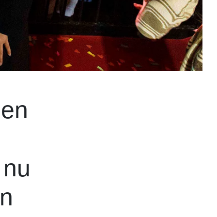
pen
 nu
rn