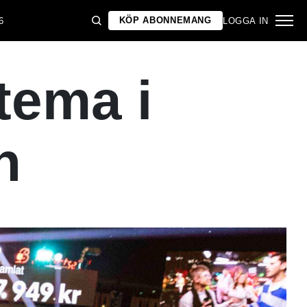
KÖP ABONNEMANG
6
LOGGA IN
 tema i
n