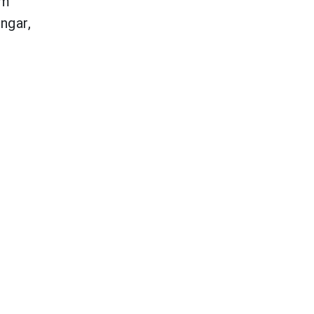
om
ngar,
l