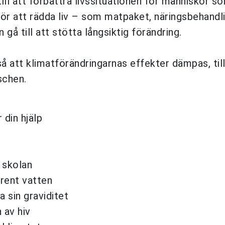
ill att förbättra livssituationen för människor s
ör att rädda liv – som matpaket, näringsbehandli
gå till att stötta långsiktig förändring.
 att klimatförändringarnas effekter dämpas, til
schen.
 din hjälp
i skolan
 rent vatten
a sin graviditet
 av hiv