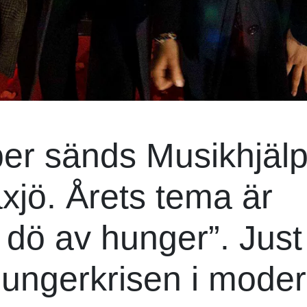
er sänds Musikhjäl
äxjö. Årets tema är
 dö av hunger”. Just
hungerkrisen i mode