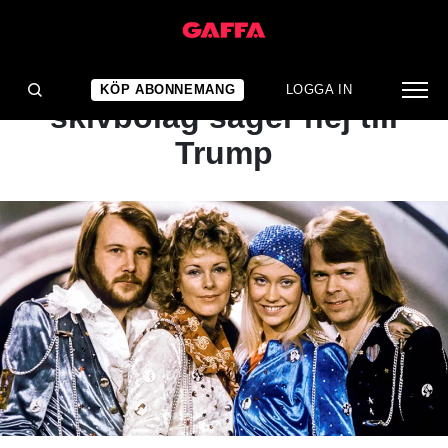
NYHET
Abbas musik stoppas –
KÖP ABONNEMANG
LOGGA IN
skivbolag säger nej till
Trump