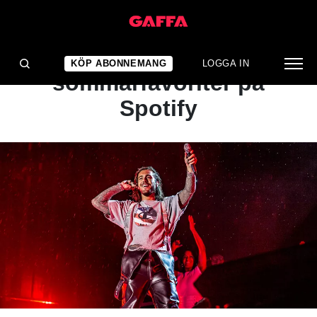
NYHET
Detta är svenskarnas
KÖP ABONNEMANG
LOGGA IN
sommarfavoriter på
Spotify