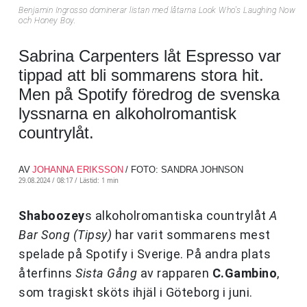
Benjamin Ingrosso dominerar listan med låtarna Look Who's Laughing Now
och Honey Boy.
Sabrina Carpenters låt Espresso var
tippad att bli sommarens stora hit.
Men på Spotify föredrog de svenska
lyssnarna en alkoholromantisk
countrylåt.
AV
JOHANNA ERIKSSON
/ FOTO: SANDRA JOHNSON
29.08.2024 / 08:17 /
Lästid: 1 min
Shaboozey
s alkoholromantiska countrylåt
A
Bar Song (Tipsy)
har varit sommarens mest
spelade på Spotify i Sverige. På andra plats
återfinns
Sista Gång
av rapparen
C.Gambino
,
som tragiskt sköts ihjäl i Göteborg i juni.