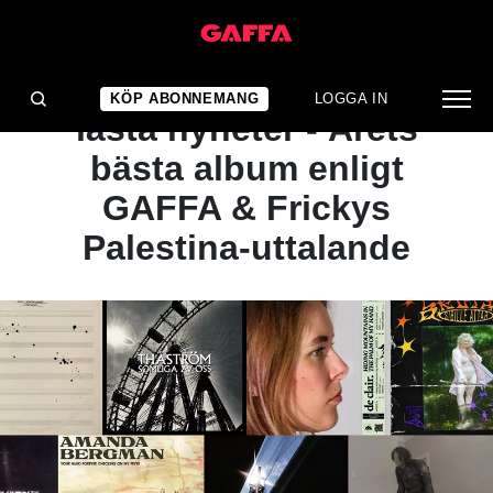
NYHET
GUIDE: Veckans mest
KÖP ABONNEMANG
LOGGA IN
lästa nyheter - Årets
bästa album enligt
GAFFA & Frickys
Palestina-uttalande