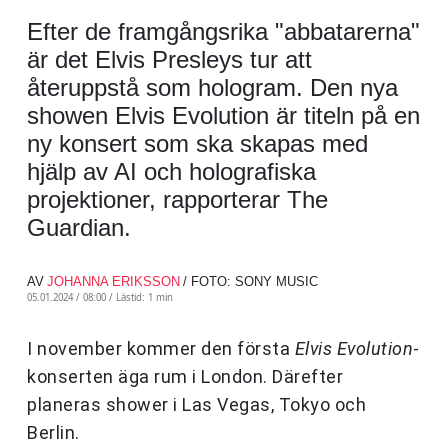
Efter de framgångsrika "abbatarerna"
är det Elvis Presleys tur att
återuppstå som hologram. Den nya
showen Elvis Evolution är titeln på en
ny konsert som ska skapas med
hjälp av AI och holografiska
projektioner, rapporterar The
Guardian.
AV
JOHANNA ERIKSSON
/ FOTO: SONY MUSIC
05.01.2024 / 08:00 /
Lästid: 1 min
I november kommer den första
Elvis Evolution
-
konserten äga rum i London. Därefter
planeras shower i Las Vegas, Tokyo och
Berlin.