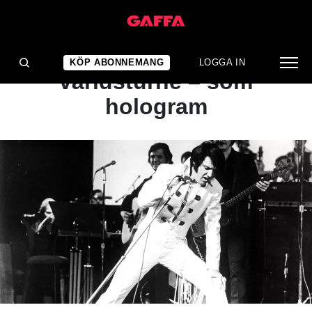
NYHET
Elvis Presley åker på
KÖP ABONNEMANG
LOGGA IN
världsturné – som
hologram