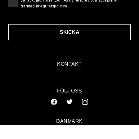
Ja tack, jag vill få GAFFAs nyhetsbrev och accepterar
därmed
integritetspolicyn
SKICKA
KONTAKT
FÖLJ OSS
DANMARK
SVERIGE