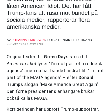
låten American Idiot. Det har fått
Trump-fans att rasa mot bandet på
sociala medier, rapporterar flera
amerikanska medier.
AV
JOHANNA ERIKSSON
/ FOTO: HENRIK HILDEBRANDT
03.01.2024 / 08:06 /
Lästid: 1 min
Originaltexten till
Green Day
s stora hit
American Idiot
lyder "I’m not part of a redneck
agenda", men nu har bandet ändrat till "I’m not
part of the MAGA agenda" – efter
Donald
Trump
s slogan "Make America Great Again".
Den forne presidentens anhängare brukar
också kallas MAGA.
Korrigeringen har upprört Trump-supportrar,