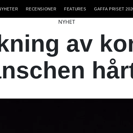
NYHETER
RECENSIONER
FEATURES
GAFFA PRISET 202
NYHET
ökning av ko
nschen hår