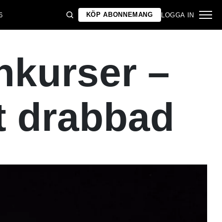
KÖP ABONNEMANG
6
LOGGA IN
nkurser –
t drabbad