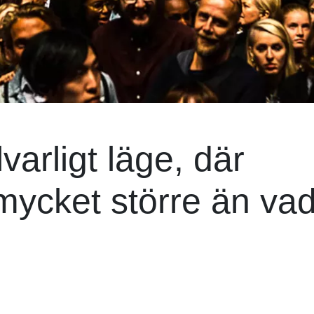
llvarligt läge, där
mycket större än va