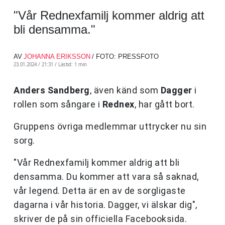
"Vår Rednexfamilj kommer aldrig att
bli densamma."
AV
JOHANNA ERIKSSON
/ FOTO: PRESSFOTO
23.01.2024 / 21:31 /
Lästid: 1 min
Anders Sandberg
, även känd som
Dagger
i
rollen som sångare i
Rednex
, har gått bort.
Gruppens övriga medlemmar uttrycker nu sin
sorg.
"Vår Rednexfamilj kommer aldrig att bli
densamma. Du kommer att vara så saknad,
vår legend. Detta är en av de sorgligaste
dagarna i vår historia. Dagger, vi älskar dig",
skriver de på sin officiella Facebooksida.