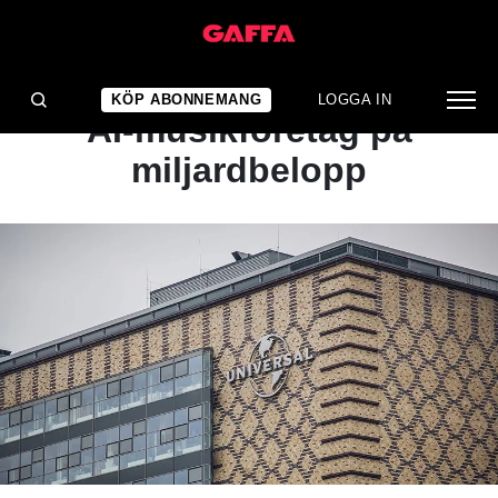
NYHET
Skivbolagsjättar stämmer
KÖP ABONNEMANG
LOGGA IN
AI-musikföretag på
miljardbelopp