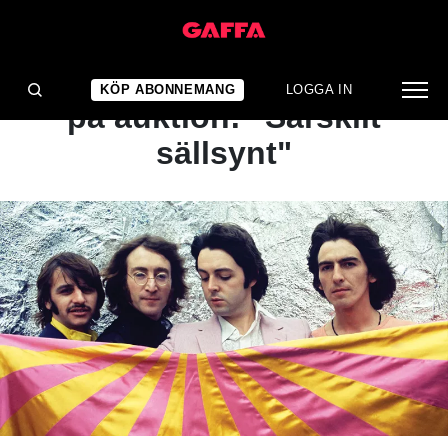
NYHET
The Beatles-singel säljs
KÖP ABONNEMANG
LOGGA IN
på auktion: "Särskilt
sällsynt"