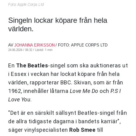
Foto: Apple Corps Ltd
Singeln lockar köpare från hela
världen.
AV
JOHANNA ERIKSSON
/ FOTO: APPLE CORPS LTD
24.06.2024 / 06:32 /
Lästid: 1 min
En
The Beatles
-singel som ska auktioneras ut
i Essex i veckan har lockat köpare från hela
världen, rapporterar BBC. Skivan, som är från
1962, innehåller låtarna
Love Me Do
och
P.S I
Love You
.
"Det är en särskilt sällsynt Beatles-singel från
de allra tidigaste dagarna i bandets karriär",
säger vinylspecialisten
Rob Smee
till