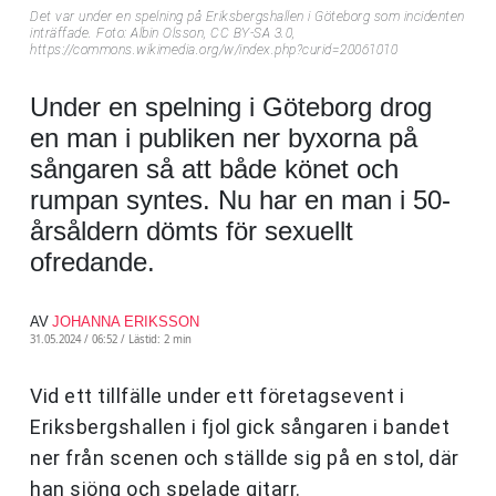
Det var under en spelning på Eriksbergshallen i Göteborg som incidenten
inträffade. Foto: Albin Olsson, CC BY-SA 3.0,
https://commons.wikimedia.org/w/index.php?curid=20061010
Under en spelning i Göteborg drog
en man i publiken ner byxorna på
sångaren så att både könet och
rumpan syntes. Nu har en man i 50-
årsåldern dömts för sexuellt
ofredande.
AV
JOHANNA ERIKSSON
31.05.2024 / 06:52 /
Lästid: 2 min
Vid ett tillfälle under ett företagsevent i
Eriksbergshallen i fjol gick sångaren i bandet
ner från scenen och ställde sig på en stol, där
han sjöng och spelade gitarr.