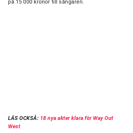
på 15 000 kronor till sångaren.
LÄS OCKSÅ:
18 nya akter klara för Way Out
West