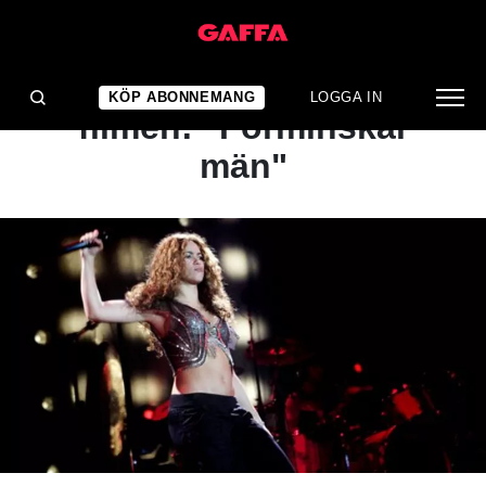
NYHET
Shakira om Barbie-
KÖP ABONNEMANG
LOGGA IN
filmen: "Förminskar
män"