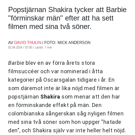
Popstjärnan Shakira tycker att Barbie
"förminskar män" efter att ha sett
filmen med sina två söner.
AV
DAVID THULIN
/ FOTO: MICK ANDERSON
02.04.2024 / 07:00 /
Lästid: 1 min
Barbie
blev en av förra årets stora
filmsuccéer och var nominerad i åtta
kategorier på Oscarsgalan tidigare i år. En
som däremot inte är lika nöjd med filmen är
popstjärnan
Shakira
som menar att den har
en förminskande effekt på män. Den
colombianska sångerskan såg nyligen filmen
med sina två söner som hon uppger "hatade
den", och Shakira själv var inte heller helt nöjd.