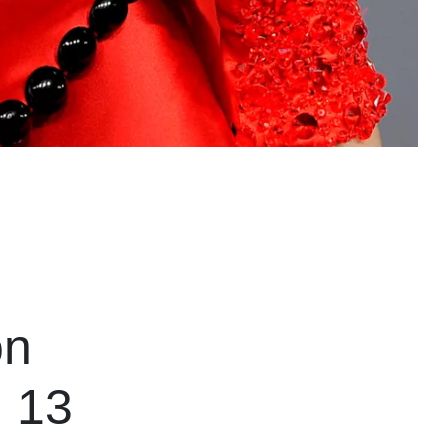
on
n 13