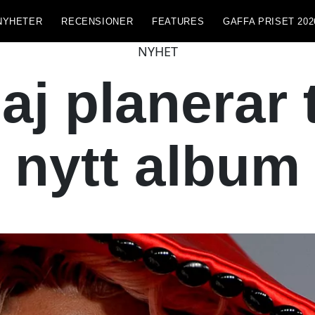
NYHETER
RECENSIONER
FEATURES
GAFFA PRISET 202
NYHET
aj planerar
nytt album