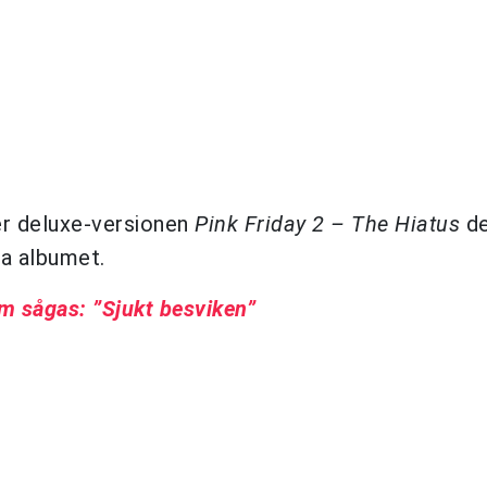
er deluxe-versionen
Pink Friday 2
– The Hiatus
de
ga albumet.
lm sågas: ”Sjukt besviken”