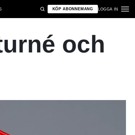
KÖP ABONNEMANG
6
LOGGA IN
 turné och