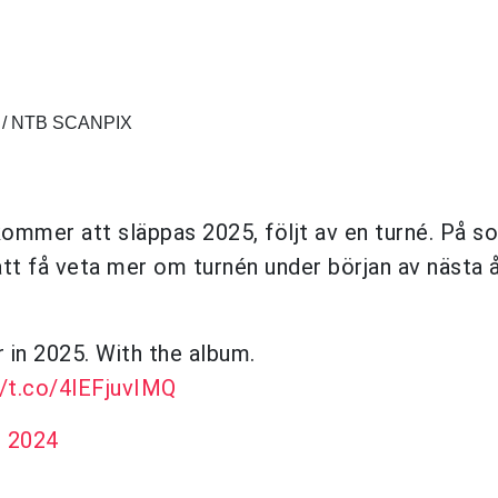
P / NTB SCANPIX
kommer att släppas 2025, följt av en turné. På so
tt få veta mer om turnén under början av nästa 
r in 2025. With the album.
//t.co/4lEFjuvIMQ
 2024