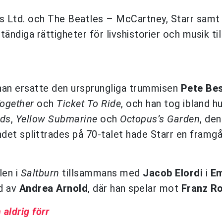
s Ltd. och The Beatles – McCartney, Starr samt
tändiga rättigheter för livshistorier och musik til
r han ersatte den ursprungliga trummisen
Pete Be
ogether
och
Ticket To Ride
, och han tog ibland 
nds
,
Yellow Submarine
och
Octopus’s Garden
, den
det splittrades på 70-talet hade Starr en framgå
len i
Saltburn
tillsammans med
Jacob Elordi
i
Em
ad av
Andrea Arnold
, där han spelar mot
Franz R
aldrig förr