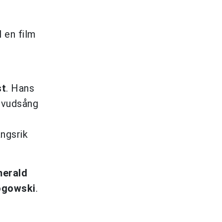
l en film
st
. Hans
huvudsång
ngsrik
erald
ogowski
.