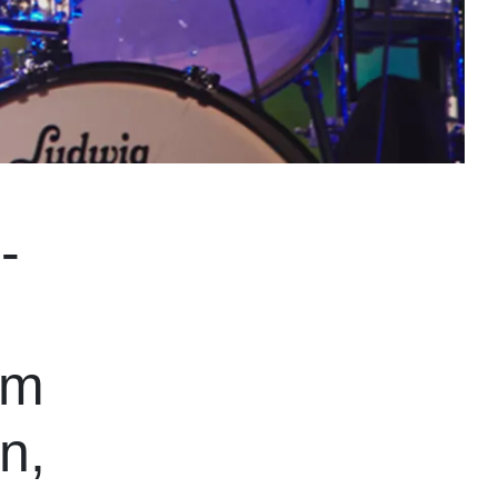
-
om
n,