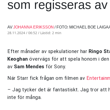
som regisseras a
AV
JOHANNA ERIKSSON
/ FOTO: MICHAEL BOE LAI
28.11.2024 / 06:52 /
Lästid: 2 min
Efter månader av spekulationer har
Ringo St
Keoghan
övervägs för att spela honom i de
av
Sam Mendes
för Sony.
När Starr fick frågan om filmen av
Entertain
– Jag tycker det är fantastiskt. Jag tror att
inte för många.