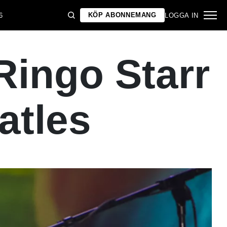
KÖP ABONNEMANG
6
LOGGA IN
Ringo Starr
atles