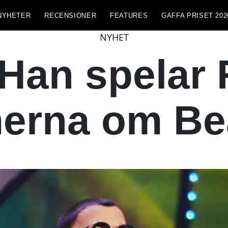
NYHETER
RECENSIONER
FEATURES
GAFFA PRISET 202
NYHET
 Han spelar 
lmerna om Be