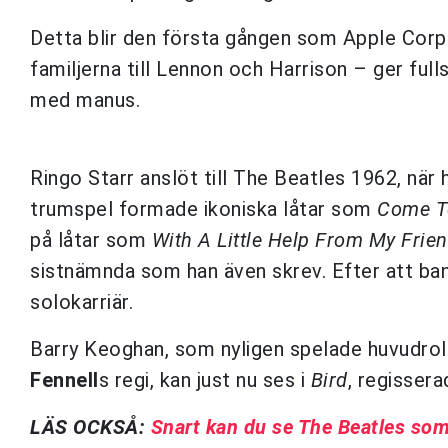
Detta blir den första gången som Apple Corp
familjerna till Lennon och Harrison – ger fulls
med manus.
Ringo Starr anslöt till The Beatles 1962, nä
trumspel formade ikoniska låtar som
Come T
på låtar som
With A Little Help From My Frie
sistnämnda som han även skrev. Efter att ban
solokarriär.
Barry Keoghan, som nyligen spelade huvudrol
Fennell
s regi, kan just nu ses i
Bird
, regisser
LÄS OCKSÅ:
Snart kan du se The Beatles som 