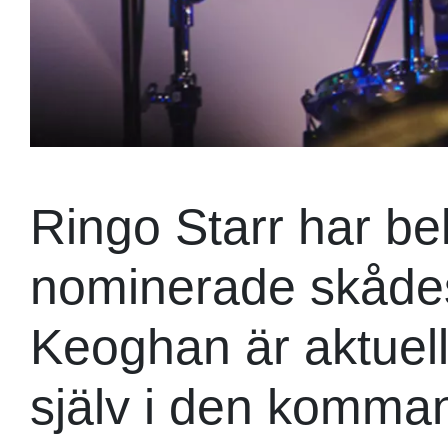
Ringo Starr har be
nominerade skåde
Keoghan är aktuel
själv i den komman