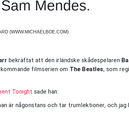
v Sam Mendes.
GAARD (WWW.MICHAELBOE.COM)
arr
bekräftat att den irländske skådespelaren
Ba
n kommande filmserien om
The Beatles
, som reg
ment Tonight
sade han:
 han är någonstans och tar trumlektioner, och jag