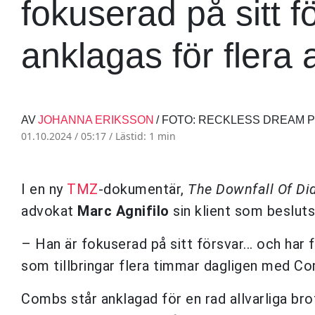
fokuserad på sitt f
anklagas för flera a
AV
JOHANNA ERIKSSON
/ FOTO: RECKLESS DREAM 
01.10.2024 / 05:17 /
Lästid: 1 min
I en ny
TMZ
-dokumentär,
The Downfall Of Di
advokat
Marc Agnifilo
sin klient som beslut
– Han är fokuserad på sitt försvar... och har f
som tillbringar flera timmar dagligen med C
Combs står anklagad för en rad allvarliga br