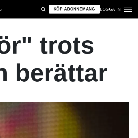
KÖP ABONNEMANG
6
LOGGA IN
r" trots
 berättar