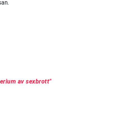
san.
perium av sexbrott"