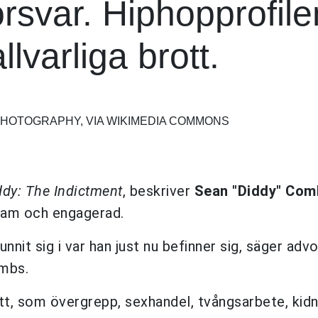
örsvar. Hiphopprofile
llvarliga brott.
PHOTOGRAPHY, VIA WIKIMEDIA COMMONS
ddy: The Indictment
, beskriver
Sean "Diddy" Com
sam och engagerad.
unnit sig i var han just nu befinner sig, säger adv
ombs.
ott, som övergrepp, sexhandel, tvångsarbete, kid