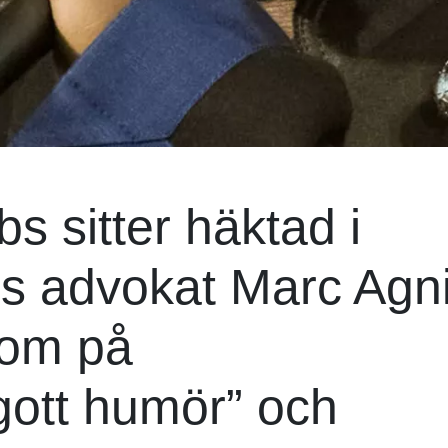
 sitter häktad i
s advokat Marc Agnif
som på
gott humör” och