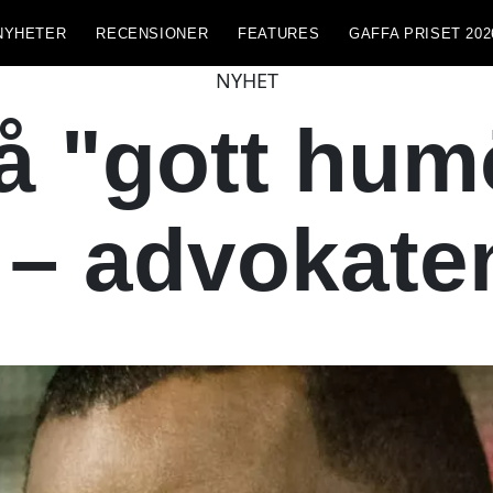
NYHETER
RECENSIONER
FEATURES
GAFFA PRISET 202
NYHET
å "gott humö
 – advokaten