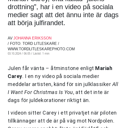
drottning”, har i en video på sociala
medier sagt att det ännu inte är dags
att börja julfirandet.
AV
JOHANNA ERIKSSON
/ FOTO: TORD LITLESKARE /
WWW.TORDLITLESKAREPHOTO.COM
03.10.2024 / 06:05 /
Lästid: 1 min
Julen får vänta – åtminstone enligt
Mariah
Carey
. I en ny video på sociala medier
meddelar artisten, känd för sin julklassiker
All
I Want For Christmas Is You
, att det inte är
dags för juldekorationer riktigt än.
I videon sitter Carey i ett privatjet när piloten
tillkännager att de är på väg mot Nordpolen.