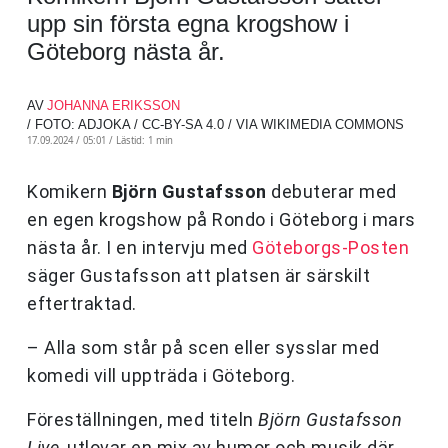
upp sin första egna krogshow i
Göteborg nästa år.
AV
JOHANNA ERIKSSON
/ FOTO: ADJOKA / CC-BY-SA 4.0 / VIA WIKIMEDIA COMMONS
17.09.2024 / 05:01 /
Lästid: 1 min
Komikern
Björn Gustafsson
debuterar med
en egen krogshow på Rondo i Göteborg i mars
nästa år. I en intervju med
Göteborgs-Posten
säger Gustafsson att platsen är särskilt
eftertraktad.
– Alla som står på scen eller sysslar med
komedi vill uppträda i Göteborg.
Föreställningen, med titeln
Björn Gustafsson
Live
, utlovar en mix av humor och musik där