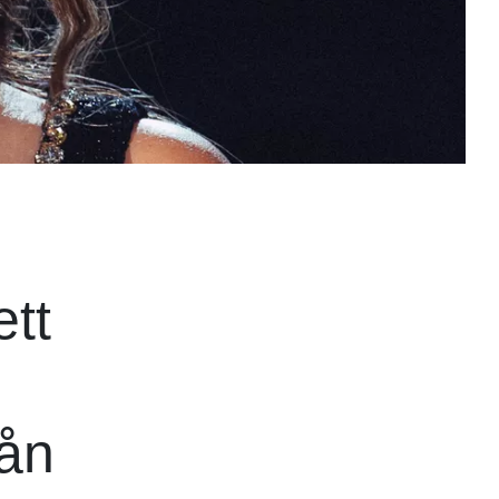
ett
rån