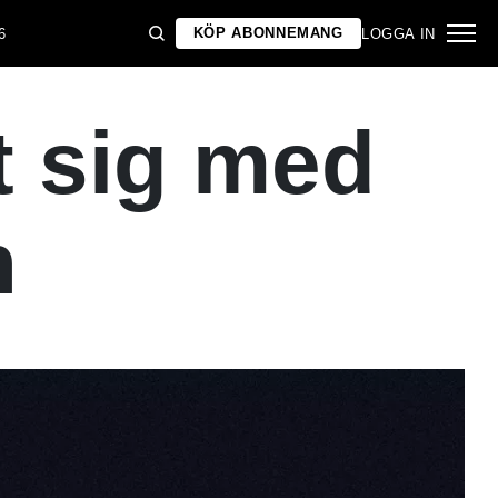
KÖP ABONNEMANG
6
LOGGA IN
t sig med
n