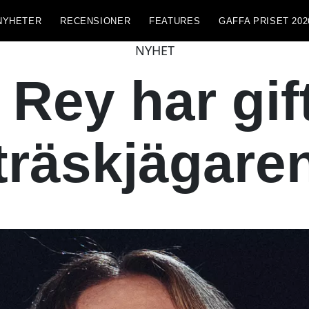
NYHETER
RECENSIONER
FEATURES
GAFFA PRISET 202
NYHET
 Rey har gif
träskjägare