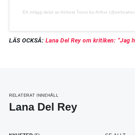
Ett inlägg delat av Airboat Tours by Arthur (@airboatto
LÄS OCKSÅ:
Lana Del Rey om kritiken: ”Jag h
RELATERAT INNEHÅLL
Lana Del Rey