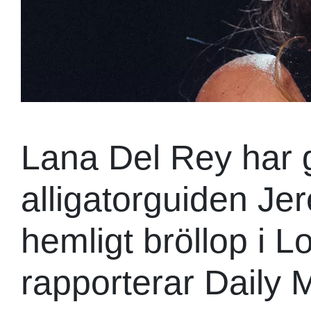
Lana Del Rey har g
alligatorguiden Je
hemligt bröllop i L
rapporterar Daily M