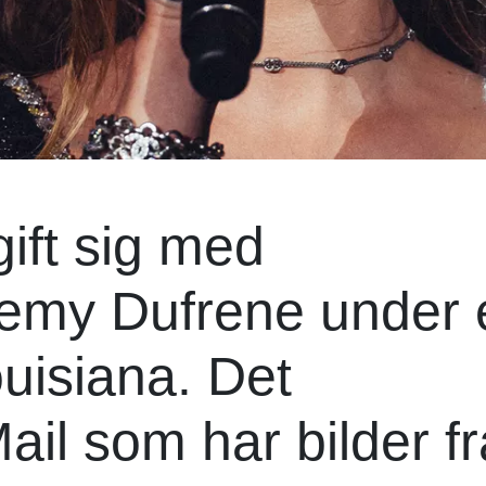
ift sig med
remy Dufrene under 
ouisiana. Det
ail som har bilder f