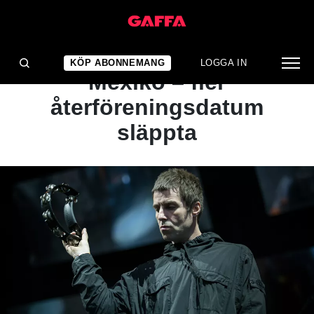
NYHET
Oasis till USA och
KÖP ABONNEMANG
LOGGA IN
Mexiko – fler
återföreningsdatum
släppta