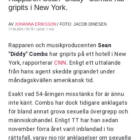
gripits i New York.
AV
JOHANNA ERIKSSON
/ FOTO: JACOB DINESEN
17.09.2024 / 05:18 /
Lästid: 1 min
Rapparen och musikproducenten
Sean
"Diddy" Combs
har gripits på ett hotell i New
York, rapporterar
CNN
. Enligt ett uttalande
från hans agent skedde gripandet under
måndagskvällen amerikansk tid.
Exakt vad 54-åringen misstänks för är ännu
inte känt. Combs har dock tidigare anklagats
för bland annat grova sexuella övergrepp och
människohandel. Enligt TT har han sedan
november förra året varit inblandad i tio
rättsfall, varav nio rör anklagelser om sexuella