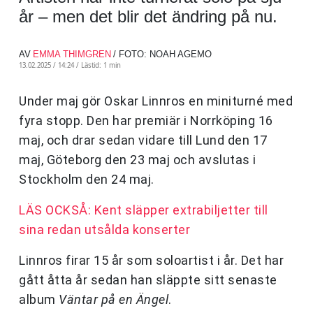
år – men det blir det ändring på nu.
AV
EMMA THIMGREN
/ FOTO: NOAH AGEMO
13.02.2025 / 14:24 /
Lästid: 1 min
Under maj gör Oskar Linnros en miniturné med
fyra stopp. Den har premiär i Norrköping 16
maj, och drar sedan vidare till Lund den 17
maj, Göteborg den 23 maj och avslutas i
Stockholm den 24 maj.
LÄS OCKSÅ: Kent släpper extrabiljetter till
sina redan utsålda konserter
Linnros firar 15 år som soloartist i år. Det har
gått åtta år sedan han släppte sitt senaste
album
Väntar på en Ängel
.