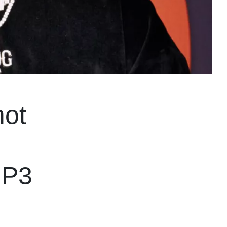
mot
 P3