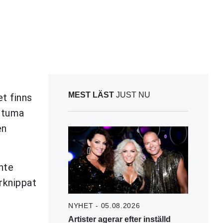
MEST LÄST
JUST NU
et finns
ostuma
en
nte
rknippat
NYHET - 05.08.2026
Artister agerar efter inställd