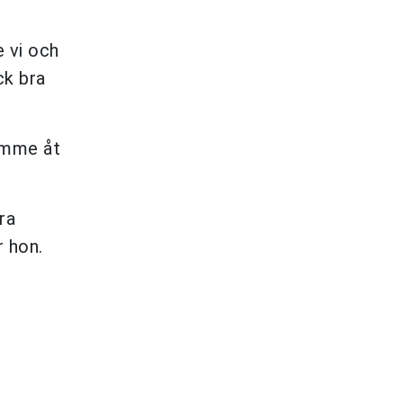
e vi och
ck bra
rymme åt
ra
r hon.