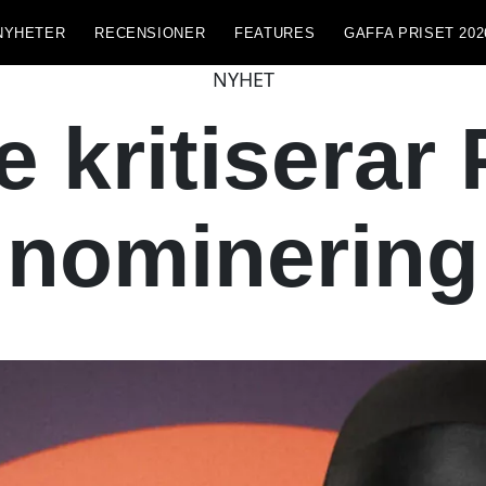
NYHETER
RECENSIONER
FEATURES
GAFFA PRISET 202
NYHET
 kritiserar
nominering