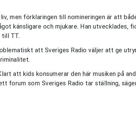
iv, men förklaringen till nomineringen är att båd
ågot känsligare och mjukare. Han utvecklades, fi
ill TT.
oblematiskt att Sveriges Radio väljer att ge ut
iminalitet.
Klart att kids konsumerar den här musiken på and
tt forum som Sveriges Radio tar ställning, säge