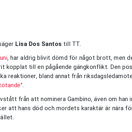
 säger
Lisa Dos Santos
till TT.
uni
, har aldrig blivit dömd för något brott, men d
it kopplat till en pågående gängkonflikt. Den p
rka reaktioner, bland annat från riksdagsledamot
stötande"
.
vstått från att nominera Gambino, även om han i
ker att hans död och mordets karaktär är nära fö
llet.