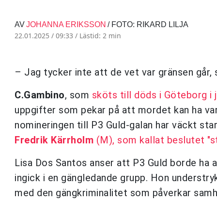
AV
JOHANNA ERIKSSON
/ FOTO: RIKARD LILJA
22.01.2025 / 09:33 /
Lästid: 2 min
– Jag tycker inte att de vet var gränsen går,
C.Gambino
, som
sköts till döds i Göteborg i j
uppgifter som pekar på att mordet kan ha var
nomineringen till P3 Guld-galan har väckt sta
Fredrik Kärrholm
(M), som kallat beslutet "
Lisa Dos Santos anser att P3 Guld borde ha a
ingick i en gängledande grupp. Hon understry
med den gängkriminalitet som påverkar samhä