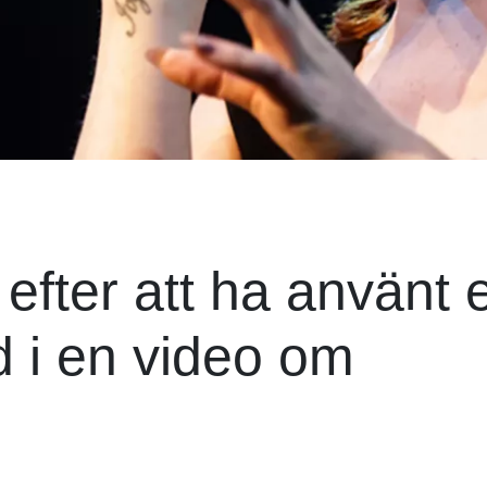
.
k efter att ha använt e
d i en video om