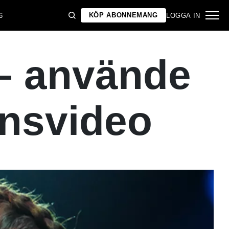
KÖP ABONNEMANG
6
LOGGA IN
 – använde
ionsvideo