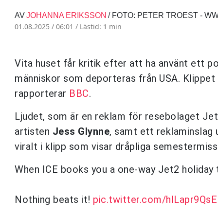
AV
JOHANNA ERIKSSON
/ FOTO: PETER TROEST - W
01.08.2025 / 06:01 /
Lästid: 1 min
Vita huset får kritik efter att ha använt ett p
människor som deporteras från USA. Klippet h
rapporterar
BBC
.
Ljudet, som är en reklam för resebolaget Jet2
artisten
Jess Glynne
, samt ett reklaminslag
viralt i klipp som visar dråpliga semestermiss
When ICE books you a one-way Jet2 holiday t
Nothing beats it!
pic.twitter.com/hlLapr9QsE