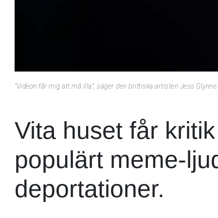
"Videon får mig att må illa", säger den brittiska artisten Jess Glynne
Vita huset får kriti
populärt meme-lju
deportationer.