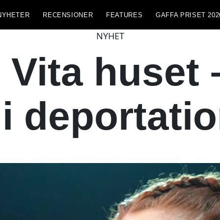
NYHETER
RECENSIONER
FEATURES
GAFFA PRISET 202
NYHET
t Vita huset
t i deportat