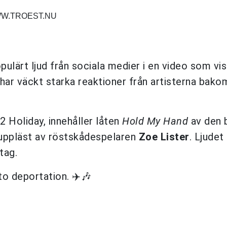
WW.TROEST.NU
opulärt ljud från sociala medier i en video som vis
ar väckt starka reaktioner från artisterna bakom
 Holiday, innehåller låten
Hold My Hand
av den b
 uppläst av röstskådespelaren
Zoe Lister
. Ljudet 
tag.
o deportation. ✈️🎶