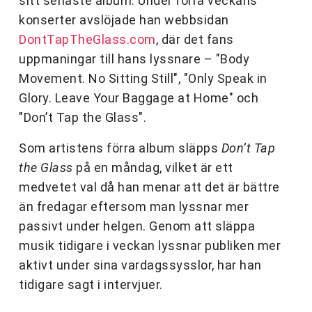
sitt senaste album. Under förra veckans
konserter avslöjade han webbsidan
DontTapTheGlass.com
, där det fans
uppmaningar till hans lyssnare – "Body
Movement. No Sitting Still", "Only Speak in
Glory. Leave Your Baggage at Home" och
"Don’t Tap the Glass".
Som artistens förra album släpps
Don’t Tap
the Glass
på en måndag, vilket är ett
medvetet val då han menar att det är bättre
än fredagar eftersom man lyssnar mer
passivt under helgen. Genom att släppa
musik tidigare i veckan lyssnar publiken mer
aktivt under sina vardagssysslor, har han
tidigare sagt i intervjuer.