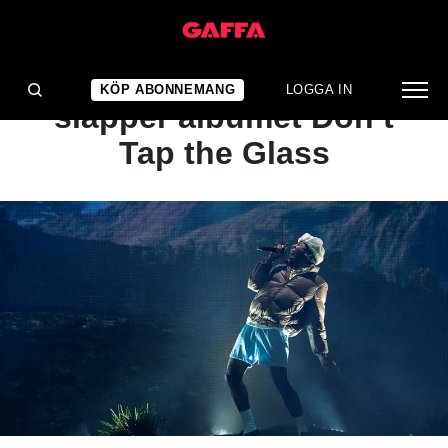
NYHET
Tyler, The Creator
KÖP ABONNEMANG
LOGGA IN
släpper albumet Don’t
Tap the Glass