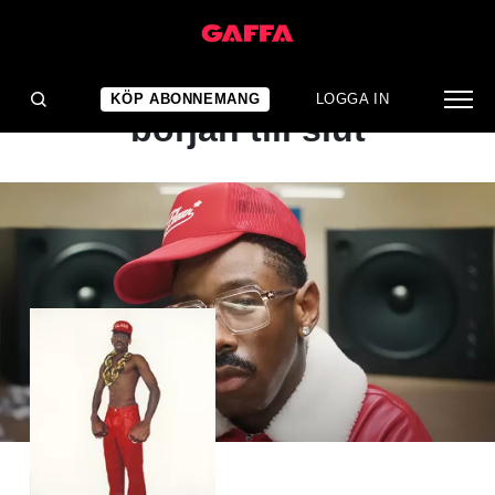
ALBUMRECENSION
Energisk hiphop från
KÖP ABONNEMANG
LOGGA IN
början till slut