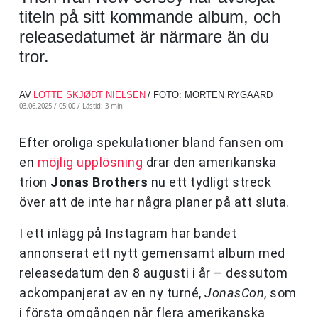
titeln på sitt kommande album, och
releasedatumet är närmare än du
tror.
AV
LOTTE SKJØDT NIELSEN
/ FOTO: MORTEN RYGAARD
03.06.2025 / 05:00 /
Lästid: 3 min
Efter oroliga spekulationer bland fansen om
en
möjlig upplösning
drar den amerikanska
trion
Jonas Brothers
nu ett tydligt streck
över att de inte har några planer på att sluta.
I ett inlägg på Instagram har bandet
annonserat ett nytt gemensamt album med
releasedatum den 8 augusti i år – dessutom
ackompanjerat av en ny turné,
JonasCon
, som
i första omgången når flera amerikanska