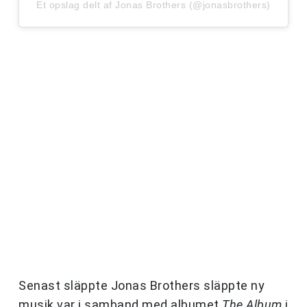
Et opslag delt af Jonas Brothers (@jonasbrothers)
Senast släppte Jonas Brothers släppte ny
musik var i samband med albumet
The Album
i