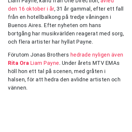
Liam Payne, känd från One Direction,
avled
den 16 oktober i år
, 31 år gammal, efter ett fall
från en hotellbalkong på tredje våningen i
Buenos Aires. Efter nyheten om hans
bortgång har musikvärlden reagerat med sorg,
och flera artister har hyllat Payne.
Förutom Jonas Brothers
hedrade nyligen även
Rita Ora
Liam Payne
. Under årets MTV EMAs
höll hon ett tal på scenen, med gråten i
halsen, för att hedra den avlidne artisten och
vännen.