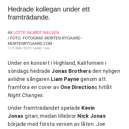
Hedrade kollegan under ett
framträdande.
AV
LOTTE SKJØDT NIELSEN
/ FOTO: FOTOGRAF MORTEN RYGAARD -
MORTENRYGAARD.COM
13.11.2024 / 05:07 /
Lästid: 1 min
Under en konsert i Highland, Kalifornien i
söndags hedrade
Jonas Brothers
den nyligen
avlidne sångaren
Liam Payne
genom att
framföra en cover av
One Direction
s hitlåt
Night Changes
.
Under framträdandet spelade
Kevin
Jonas
gitarr, medan lillebror
Nick Jonas
började med första versen av låten. Joe