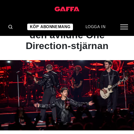
NYHET
Här hyllar Jonas Brothers
KÖP ABONNEMANG
LOGGA IN
den avlidne One
Direction-stjärnan