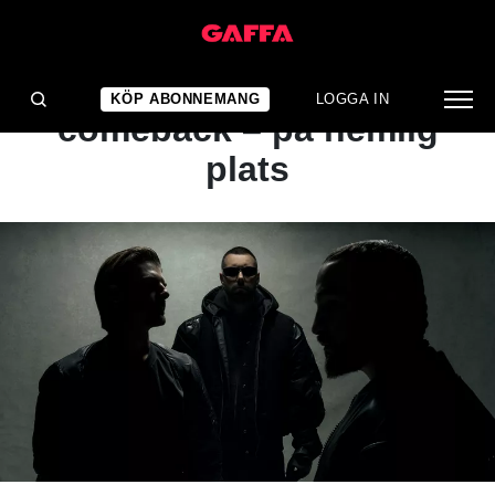
NYHET
Swedish House Mafia gör
KÖP ABONNEMANG
LOGGA IN
comeback – på hemlig
plats