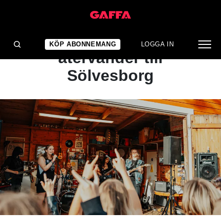
NYHET
Kollo för hårdrockare
KÖP ABONNEMANG
LOGGA IN
återvänder till
Sölvesborg