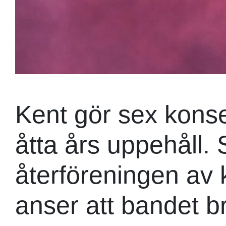
Kent gör sex konse
åtta års uppehåll.
återföreningen av k
anser att bandet bry