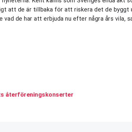
rde nyheterna. Kent känns som Sveriges enda akt 
gt att de är tillbaka för att riskera det de byggt 
e vad de har att erbjuda nu efter några års vila, s
nts återföreningskonserter