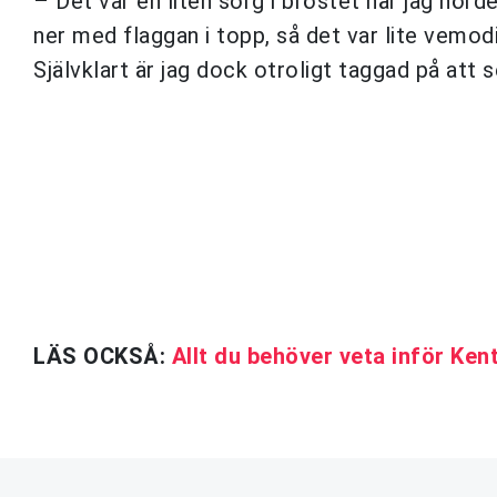
– Det var en liten sorg i bröstet när jag hö
ner med flaggan i topp, så det var lite vemodi
Självklart är jag dock otroligt taggad på att s
LÄS OCKSÅ:
Allt du behöver veta inför Ke