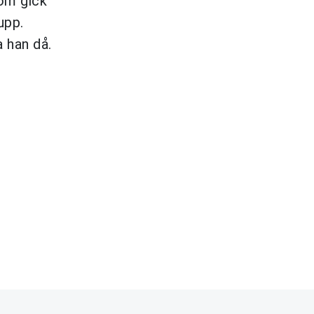
som gick
upp.
a han då.