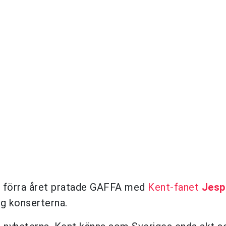
r förra året pratade GAFFA med
Kent-fanet
Jesp
ng konserterna.