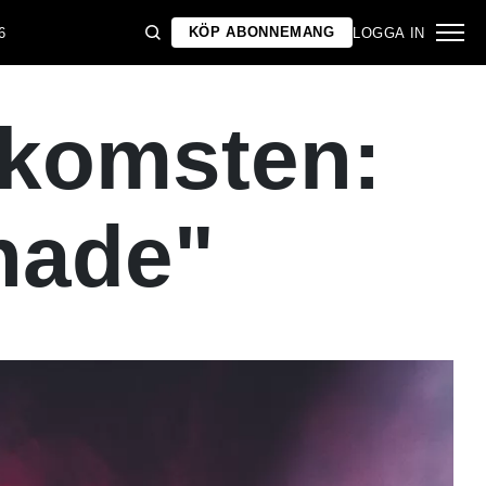
KÖP ABONNEMANG
6
LOGGA IN
rkomsten:
nade"