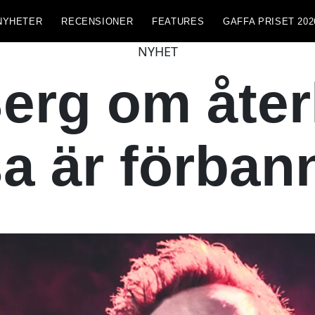
NYHETER
RECENSIONER
FEATURES
GAFFA PRISET 202
NYHET
erg om åte
sa är förban