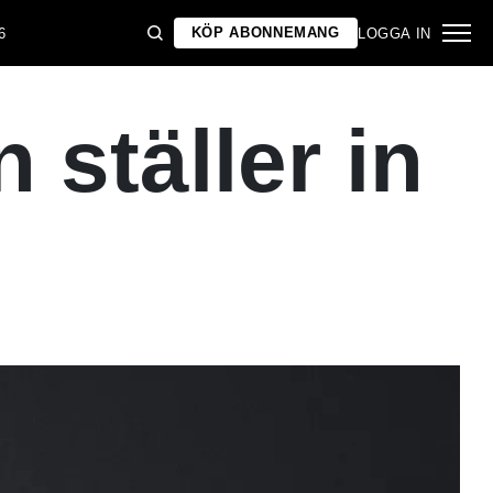
KÖP ABONNEMANG
6
LOGGA IN
 ställer in