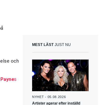
på
MEST LÄST
JUST NU
kelse och
 Payne
s
NYHET - 05.08.2026
Artister agerar efter inställd