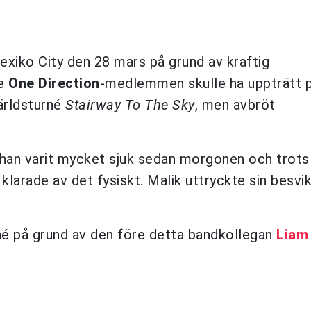
Mexiko City den 28 mars på grund av kraftig
re
One Direction
-medlemmen skulle ha uppträtt 
ärldsturné
Stairway To The Sky
, men avbröt
 han varit mycket sjuk sedan morgonen och trots
larade av det fysiskt. Malik uttryckte sin besvi
urné på grund av den före detta bandkollegan
Liam