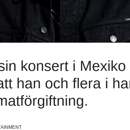
sin konsert i Mexiko
att han och flera i h
atförgiftning.
TAINMENT