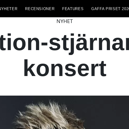
NYHETER
RECENSIONER
FEATURES
GAFFA PRISET 202
NYHET
ion-stjärnan
konsert