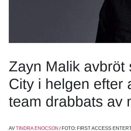
Zayn Malik avbröt 
City i helgen efter 
team drabbats av m
AV
TINDRA ENOCSON
/ FOTO: FIRST ACCESS ENTER