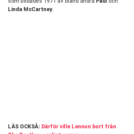
som bildades 1971 av bland andra
Paul
och
Linda McCartney
.
LÄS OCKSÅ:
Därför ville Lennon bort från