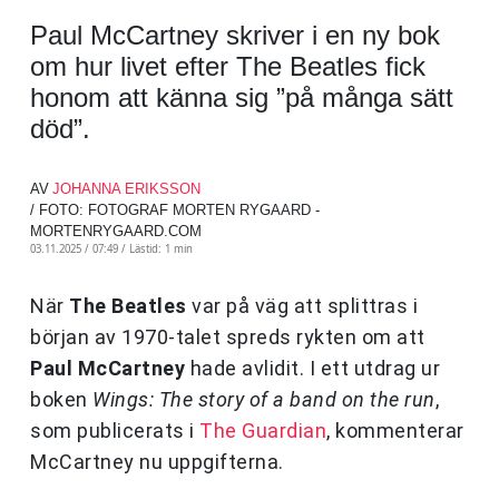
Paul McCartney skriver i en ny bok
om hur livet efter The Beatles fick
honom att känna sig ”på många sätt
död”.
AV
JOHANNA ERIKSSON
/ FOTO: FOTOGRAF MORTEN RYGAARD -
MORTENRYGAARD.COM
03.11.2025 / 07:49 /
Lästid: 1 min
När
The Beatles
var på väg att splittras i
början av 1970-talet spreds rykten om att
Paul McCartney
hade avlidit. I ett utdrag ur
boken
Wings: The story of a band on the run
,
som publicerats i
The Guardian
, kommenterar
McCartney nu uppgifterna.