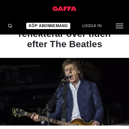
NYHET
Paul McCartney
KÖP ABONNEMANG
LOGGA IN
reflekterar över tiden
efter The Beatles