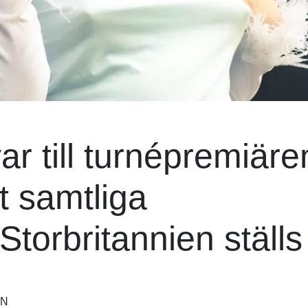
r till turnépremiäre
 samtliga
Storbritannien ställs 
EN