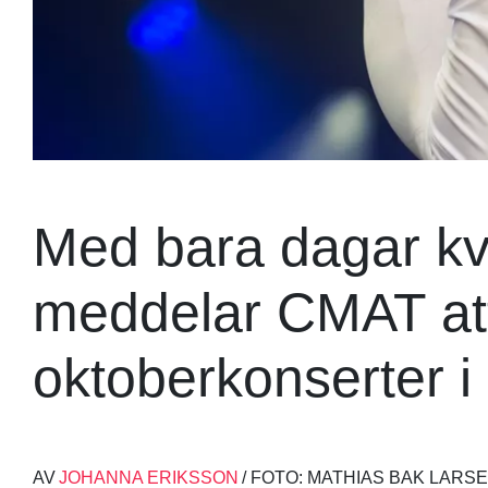
Med bara dagar kva
meddelar CMAT att
oktoberkonserter i 
AV
JOHANNA ERIKSSON
/ FOTO: MATHIAS BAK LARS