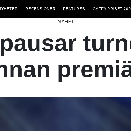
NYHETER
RECENSIONER
FEATURES
GAFFA PRISET 202
NYHET
 pausar turn
nnan premi