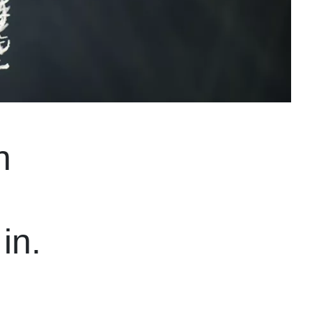
n
in.