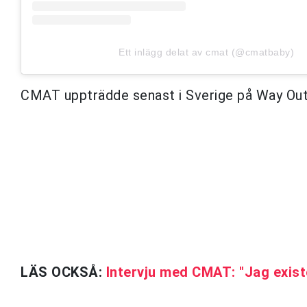
Ett inlägg delat av cmat (@cmatbaby)
CMAT uppträdde senast i Sverige på Way Out 
LÄS OCKSÅ:
Intervju med CMAT: "Jag exist