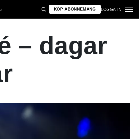
KÖP ABONNEMANG
6
LOGGA IN
é – dagar
är